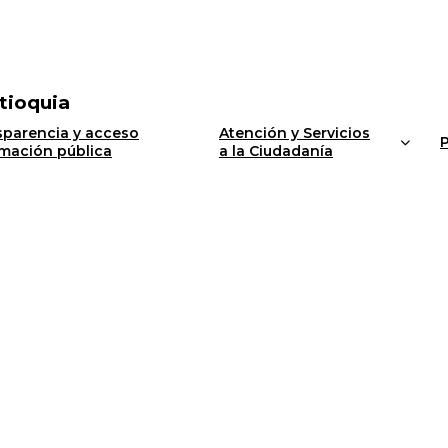
tioquia
sparencia y acceso
Atención y Servicios
P
rmación pública
a la Ciudadanía