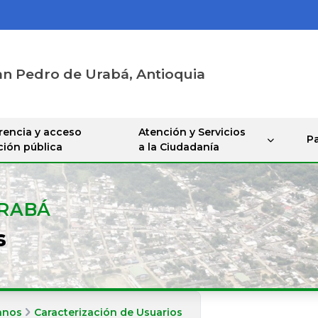
an Pedro de Urabá, Antioquia
rencia y acceso
Atención y Servicios
Pa
ción pública
a la Ciudadanía
URABÁ
s
anos
Caracterización de Usuarios